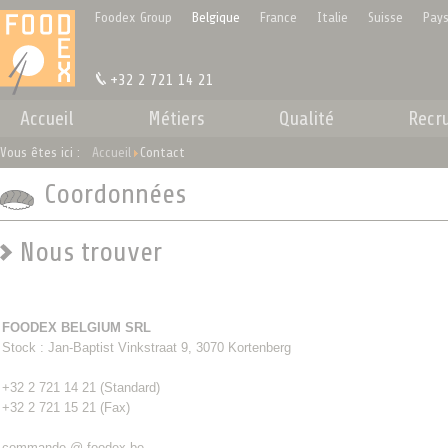
Panneau de gestion des cookies
Foodex Group
Belgique
France
Italie
Suisse
Pays
+32 2 721 14 21
Accueil
Métiers
Qualité
Recr
Vous êtes ici :
Accueil
Contact
Coordonnées
Nous trouver
FOODEX BELGIUM SRL
Stock : Jan-Baptist Vinkstraat 9, 3070 Kortenberg
+32 2 721 14 21 (Standard)
+32 2 721 15 21 (Fax)
commande @ foodex.be