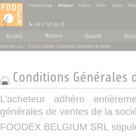
Panneau de gestion des cookies
Foodex Group
Belgique
France
Italie
Suisse
Pays
+32 2 721 14 21
Accueil
Métiers
Qualité
Recr
Vous êtes ici :
Accueil
Foodex
Conditions Générales de Vente
Conditions Générales 
L’acheteur adhère entièrem
générales de ventes de la soci
FOODEX BELGIUM SRL stipulée